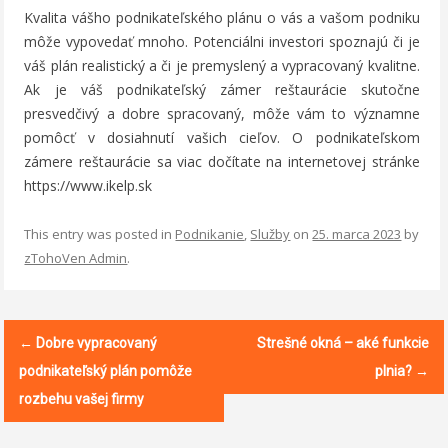
Kvalita vášho podnikateľského plánu o vás a vašom podniku
môže vypovedať mnoho. Potenciálni investori spoznajú či je
váš plán realistický a či je premyslený a vypracovaný kvalitne.
Ak je váš podnikateľský zámer reštaurácie skutočne
presvedčivý a dobre spracovaný, môže vám to významne
pomôcť v dosiahnutí vašich cieľov. O podnikateľskom
zámere reštaurácie sa viac dočítate na internetovej stránke
https://www.ikelp.sk
This entry was posted in
Podnikanie
,
Služby
on
25. marca 2023
by
zTohoVen Admin
.
Post
←
Dobre vypracovaný
Strešné okná – aké funkcie
navigation
podnikateľský plán pomôže
plnia?
→
rozbehu vašej firmy