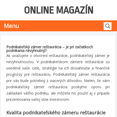
ONLINE MAGAZÍN
Hľ
Skip
Menu
to
content
Podnikateľský zámer reštaurácia – je pri začiatkoch
podnikania nevyhnutný?
Ak uvažujete o otvorení reštaurácie, podnikateľský zámer je
nevyhnutnosťou. V podnikateľskom zámere reštaurácie sú
uvedené vaše ciele, stratégie na ich dosiahnutie a finančné
prognózy pre reštauráciu. Podnikateľský zámer reštaurácia
pre vás bude potrebný z viacerých dôvodov. Nielen, že vám
podnikateľský zámer reštaurácia poskytne oporu pri
zakladaní vášho podniku, ale môžete ho použiť aj v prípade
prezentovania vašej vízie investorom.
Kvalita podnikateľského zámeru reštaurácie