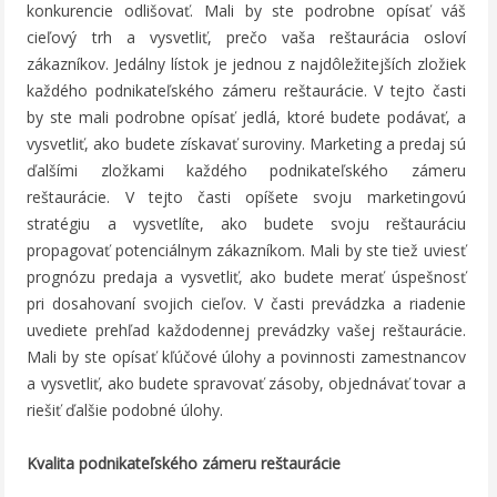
konkurencie odlišovať. Mali by ste podrobne opísať váš
cieľový trh a vysvetliť, prečo vaša reštaurácia osloví
zákazníkov. Jedálny lístok je jednou z najdôležitejších zložiek
každého podnikateľského zámeru reštaurácie. V tejto časti
by ste mali podrobne opísať jedlá, ktoré budete podávať, a
vysvetliť, ako budete získavať suroviny. Marketing a predaj sú
ďalšími zložkami každého podnikateľského zámeru
reštaurácie. V tejto časti opíšete svoju marketingovú
stratégiu a vysvetlíte, ako budete svoju reštauráciu
propagovať potenciálnym zákazníkom. Mali by ste tiež uviesť
prognózu predaja a vysvetliť, ako budete merať úspešnosť
pri dosahovaní svojich cieľov. V časti prevádzka a riadenie
uvediete prehľad každodennej prevádzky vašej reštaurácie.
Mali by ste opísať kľúčové úlohy a povinnosti zamestnancov
a vysvetliť, ako budete spravovať zásoby, objednávať tovar a
riešiť ďalšie podobné úlohy.
Kvalita podnikateľského zámeru reštaurácie